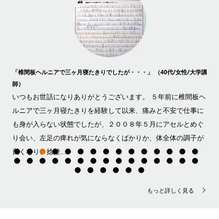
「椎間板ヘルニアで三ヶ月寝たきりでしたが・・・」 （40代/女性/大学講
「下
師）
ック
3
いつもお世話になりありがとうございます。 ５年前に椎間板ヘ
ら約
よ
ルニアで三ヶ月寝たきりを経験して以来、痛みと不安で仕事に
コロ
で
も身が入らない状態でしたが、２００８年５月にアセルとめぐ
断
り会い、左足の痺れが気にならなくばかりか、体全体の調子が
のこ
良くなり、捻挫...
もっと詳しく見る