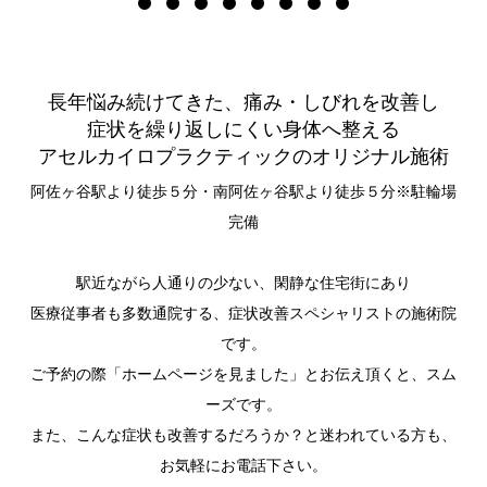
長年悩み続けてきた、痛み・しびれを改善し
症状を繰り返しにくい身体へ整える
アセルカイロプラクティックのオリジナル施術
阿佐ヶ谷駅より徒歩５分・南阿佐ヶ谷駅より徒歩５分※駐輪場
完備
駅近ながら人通りの少ない、閑静な住宅街にあり
医療従事者も多数通院する、症状改善スペシャリストの施術院
です。
ご予約の際「ホームページを見ました」とお伝え頂くと、スム
ーズです。
また、こんな症状も改善するだろうか？と迷われている方も、
お気軽にお電話下さい。
電話で問合せ
体験者感動の声
LINE予約
TOP